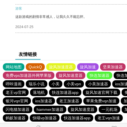
游客
这款游戏的剧情非常感人，让我久久不能忘怀。
2024-07-25
友情链接
网站地图
QuickQ
旋风加速度器
旋风加速
坚果加速器
免费vps加速器外网苹果版
旋风加速度器
快连加速器
快连
哔咔漫画
瑞乐小说
小美
小美vpn
小美加速器
ios加
老王vp官网
落地机
快连加速器app
旋风加速官网下载
银河vqn官网
ios加速器
老王加速器
苹果免费vqn加速
闪电猫加速器
hammer加速器
旋风加速度器
一元机场
蚂蚁加速器
快喵vp加速器
快连加速器app
老王vqn加速