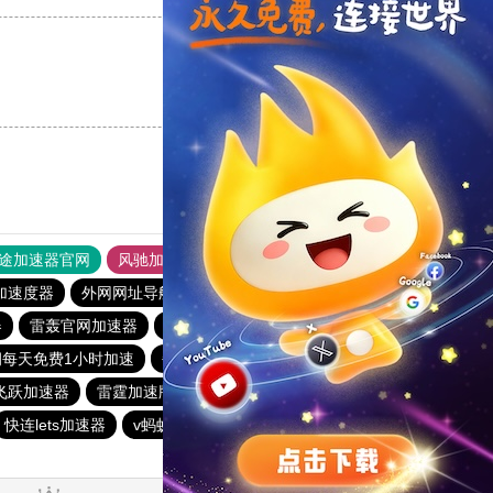
支持
[0]
反对
[0]
途加速器官网
风驰加速器
旋风加速器
加速度器
外网网址导航
软件中心
雷霆加速
狂飙加速器
器
雷轰官网加速器
飞狗加速器
飞鸟加速器
快鸭官网
洞每天免费1小时加速
每天试用一小时加速器
快柠檬app下载
飞跃加速器
雷霆加速版安卓下载
黑洞加速npv官网下载
快连lets加速器
v蚂蚁加速器
黑洞vqn加速
ios加速器