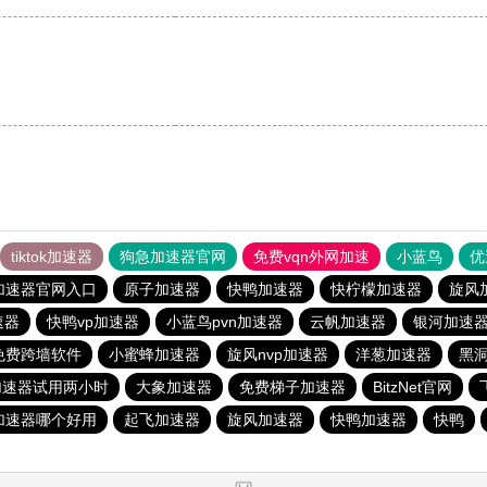
tiktok加速器
狗急加速器官网
免费vqn外网加速
小蓝鸟
优
加速器官网入口
原子加速器
快鸭加速器
快柠檬加速器
旋风
速器
快鸭vp加速器
小蓝鸟pvn加速器
云帆加速器
银河加速
免费跨墙软件
小蜜蜂加速器
旋风nvp加速器
洋葱加速器
黑
加速器试用两小时
大象加速器
免费梯子加速器
BitzNet官网
加速器哪个好用
起飞加速器
旋风加速器
快鸭加速器
快鸭