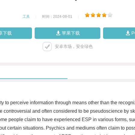
工具
|
时间：2024-08-01
|
卓下载
苹果下载
安卓市场，安全绿色
ility to perceive information through means other than the recogn
hile controversial and often considered to be pseudoscience by 
ome people claim to have experienced ESP in various forms, suc
about certain situations. Psychics and mediums often claim to pos