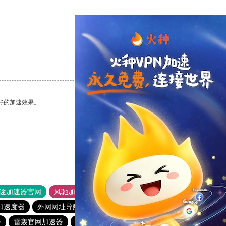
支持
[0]
反对
[0]
支持
[0]
反对
[0]
好的加速效果。
支持
[0]
反对
[0]
途加速器官网
风驰加速器
旋风加速器
加速度器
外网网址导航
软件中心
雷霆加速
狂飙加速器
器
雷轰官网加速器
飞狗加速器
飞鸟加速器
快鸭官网