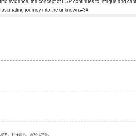
tific evidence, the concept of ESP continues to intrigue and capt
 fascinating journey into the unknown.#3#
找资料、翻译语言、编写代码等。