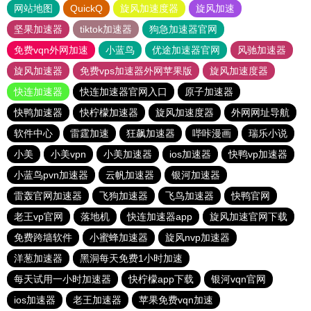
网站地图
QuickQ
旋风加速度器
旋风加速
坚果加速器
tiktok加速器
狗急加速器官网
免费vqn外网加速
小蓝鸟
优途加速器官网
风驰加速器
旋风加速器
免费vps加速器外网苹果版
旋风加速度器
快连加速器
快连加速器官网入口
原子加速器
快鸭加速器
快柠檬加速器
旋风加速度器
外网网址导航
软件中心
雷霆加速
狂飙加速器
哔咔漫画
瑞乐小说
小美
小美vpn
小美加速器
ios加速器
快鸭vp加速器
小蓝鸟pvn加速器
云帆加速器
银河加速器
雷轰官网加速器
飞狗加速器
飞鸟加速器
快鸭官网
老王vp官网
落地机
快连加速器app
旋风加速官网下载
免费跨墙软件
小蜜蜂加速器
旋风nvp加速器
洋葱加速器
黑洞每天免费1小时加速
每天试用一小时加速器
快柠檬app下载
银河vqn官网
ios加速器
老王加速器
苹果免费vqn加速