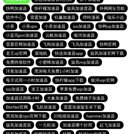
快鸭加速器
快柠檬加速器
旋风加速度器
外网网址导航
软件中心
雷霆加速
狂飙加速器
哔咔漫画
瑞乐小说
小美
小美vpn
小美加速器
ios加速器
快鸭vp加速器
小蓝鸟pvn加速器
云帆加速器
银河加速器
雷轰官网加速器
飞狗加速器
飞鸟加速器
快鸭官网
老王vp官网
落地机
快连加速器app
旋风加速官网下载
免费跨墙软件
小蜜蜂加速器
旋风nvp加速器
洋葱加速器
黑洞每天免费1小时加速
每天试用一小时加速器
快柠檬app下载
银河vqn官网
ios加速器
老王加速器
苹果免费vqn加速
加速器试用两小时
大象加速器
免费梯子加速器
BitzNet官网
飞跃加速器
雷霆加速版安卓下载
黑洞加速npv官网下载
闪电猫加速器
hammer加速器
旋风加速度器
一元机场
加速器哪个好用
起飞加速器