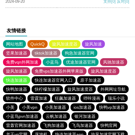
2024-09-20
支持
[0]
反对
[0]
友情链接
网站地图
QuickQ
旋风加速度器
旋风加速
坚果加速器
tiktok加速器
狗急加速器官网
免费vqn外网加速
小蓝鸟
优途加速器官网
风驰加速器
旋风加速器
免费vps加速器外网苹果版
旋风加速度器
快连加速器
快连加速器官网入口
原子加速器
快鸭加速器
快柠檬加速器
旋风加速度器
外网网址导航
软件中心
雷霆加速
狂飙加速器
哔咔漫画
瑞乐小说
小美
小美vpn
小美加速器
ios加速器
快鸭vp加速器
小蓝鸟pvn加速器
云帆加速器
银河加速器
雷轰官网加速器
飞狗加速器
飞鸟加速器
快鸭官网
老王vp官网
落地机
快连加速器app
旋风加速官网下载