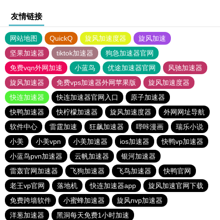
友情链接
网站地图
QuickQ
旋风加速度器
旋风加速
坚果加速器
tiktok加速器
狗急加速器官网
免费vqn外网加速
小蓝鸟
优途加速器官网
风驰加速器
旋风加速器
免费vps加速器外网苹果版
旋风加速度器
快连加速器
快连加速器官网入口
原子加速器
快鸭加速器
快柠檬加速器
旋风加速度器
外网网址导航
软件中心
雷霆加速
狂飙加速器
哔咔漫画
瑞乐小说
小美
小美vpn
小美加速器
ios加速器
快鸭vp加速器
小蓝鸟pvn加速器
云帆加速器
银河加速器
雷轰官网加速器
飞狗加速器
飞鸟加速器
快鸭官网
老王vp官网
落地机
快连加速器app
旋风加速官网下载
免费跨墙软件
小蜜蜂加速器
旋风nvp加速器
洋葱加速器
黑洞每天免费1小时加速