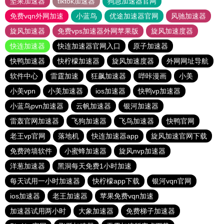
坚果加速器
tiktok加速器
狗急加速器官网
免费vqn外网加速
小蓝鸟
优途加速器官网
风驰加速器
旋风加速器
免费vps加速器外网苹果版
旋风加速度器
快连加速器
快连加速器官网入口
原子加速器
快鸭加速器
快柠檬加速器
旋风加速度器
外网网址导航
软件中心
雷霆加速
狂飙加速器
哔咔漫画
小美
小美vpn
小美加速器
ios加速器
快鸭vp加速器
小蓝鸟pvn加速器
云帆加速器
银河加速器
雷轰官网加速器
飞狗加速器
飞鸟加速器
快鸭官网
老王vp官网
落地机
快连加速器app
旋风加速官网下载
免费跨墙软件
小蜜蜂加速器
旋风nvp加速器
洋葱加速器
黑洞每天免费1小时加速
每天试用一小时加速器
快柠檬app下载
银河vqn官网
ios加速器
老王加速器
苹果免费vqn加速
加速器试用两小时
大象加速器
免费梯子加速器