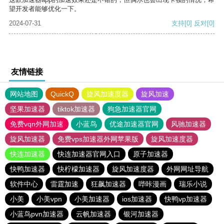
望开发者能够优化一下。
2024-07-31
支持
[0]
反对
[0]
友情链接
网站地图
QuickQ
旋风加速度器
旋风加速
坚果加速器
tiktok加速器
狗急加速器官网
免费vqn外网加速
小蓝鸟
优途加速器官网
风驰加速器
旋风加速器
免费vps加速器外网苹果版
旋风加速度器
快连加速器
快连加速器官网入口
原子加速器
快鸭加速器
快柠檬加速器
旋风加速度器
外网网址导航
软件中心
雷霆加速
狂飙加速器
哔咔漫画
瑞乐小说
小美
小美vpn
小美加速器
ios加速器
快鸭vp加速器
小蓝鸟pvn加速器
云帆加速器
银河加速器